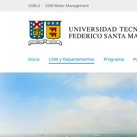
USM.cl
USM Water Management
Inicio
USM y Departamentos
Programa
P