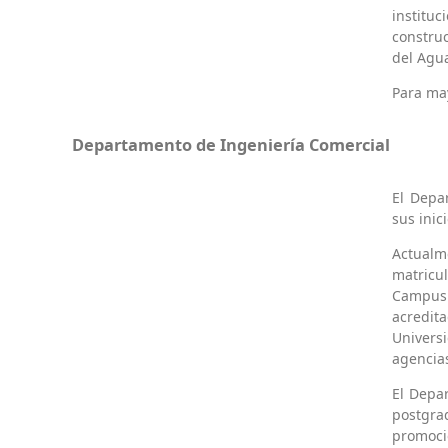
institu
construc
del Agu
Para may
Departamento de Ingeniería Comercial
El Depa
sus inic
Actualm
matricu
Campus 
acredita
Univers
agencias
El Depa
postgr
promoc