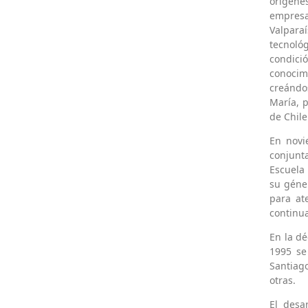
orígene
empres
Valparaí
tecnológ
condici
conocim
creándo
María, p
de Chile
En novi
conjunta
Escuela
su géne
para at
continua
En la dé
1995 se
Santiago
otras.
El desa