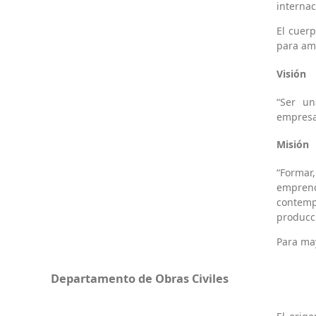
internac
El cuer
para am
Visión
“Ser un
empresar
Misión
“Formar,
emprend
contempo
producc
Para may
Departamento de Obras Civiles