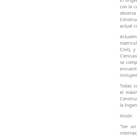
El orig
con la c
observa 
Construc
actual 
Actualm
matricul
Civil),
Ciencias
se comp
encuen
incluyen
Todas s
el máxi
Construc
la Ingeni
Visión
“Ser un
internac