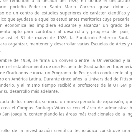
s se remontan a la década del 1920, en donde el destacado
ario porteño Federico Santa María Carrera quiso dotar a
so de un centro de estudios superiores de carácter científico y
ico que ayudase a aquellos estudiantes meritorios cuya precaria
ón económica les impidiera educarse y alcanzar un grado de
iento apto para contribuir al desarrollo y progreso del país,
se así el 31 de marzo de 1926, la Fundación Federico Santa
ara organizar, mantener y desarrollar varias Escuelas de Artes y 
.
embre de 1959, se firma un convenio entre la Universidad y la 
 en el establecimiento de una Escuela de Graduados en Ingeniería
 de Graduados e inicia un Programa de Postgrado conducente al g
ro en América Latina. Durante cinco años la Universidad de Pitts
enderlo, y al mismo tiempo recibió a profesores de la UTFSM p
r su desarrollo más adelante.
cada de los noventa, se inicia un nuevo periodo de expansión, que
 crea el Campus Santiago Vitacura con el área de administrac
 San Joaquín, contemplando las áreas más tradicionales de la ing
rrollo de la investigación científico tecnológica constituye 