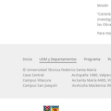
Misión
“Contri
investig
las Obra
Para may
Inicio
USM y Departamentos
Programa
P
© Universidad Técnica Federico Santa María
Casa Central
Av.España 1680, Valpara
Campus Vitacura
Av.Santa María 6400, Vi
Campus San Joaquín
Av.Vicuña Mackenna 393