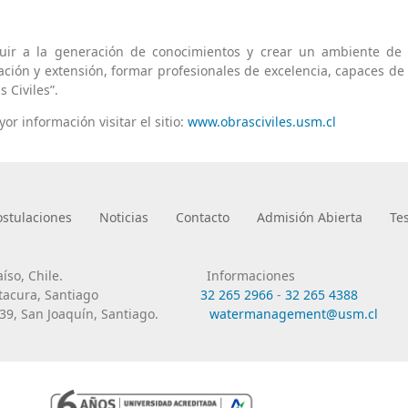
buir a la generación de conocimientos y crear un ambiente de 
ación y extensión, formar profesionales de excelencia, capaces de 
s Civiles”.
or información visitar el sitio:
www.obrasciviles.usm.cl
ostulaciones
Noticias
Contacto
Admisión Abierta
Te
íso, Chile.
Informaciones
tacura, Santiago
32 265 2966
-
32 265 4388
9, San Joaquín, Santiago.
watermanagement@usm.cl