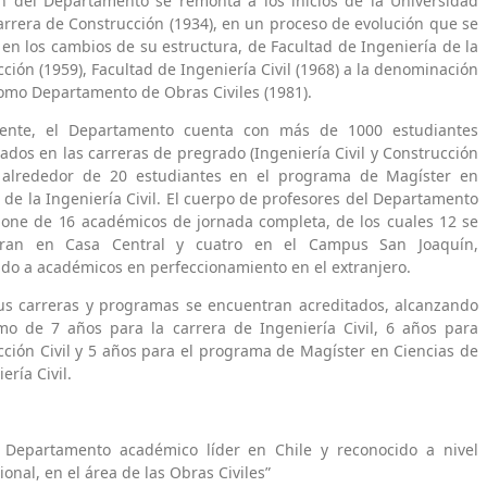
en del Departamento se remonta a los inicios de la Universidad
arrera de Construcción (1934), en un proceso de evolución que se
en los cambios de su estructura, de Facultad de Ingeniería de la
ción (1959), Facultad de Ingeniería Civil (1968) a la denominación
como Departamento de Obras Civiles (1981).
ente, el Departamento cuenta con más de 1000 estudiantes
ados en las carreras de pregrado (Ingeniería Civil y Construcción
 y alrededor de 20 estudiantes en el programa de Magíster en
 de la Ingeniería Civil. El cuerpo de profesores del Departamento
one de 16 académicos de jornada completa, de los cuales 12 se
tran en Casa Central y cuatro en el Campus San Joaquín,
do a académicos en perfeccionamiento en el extranjero.
us carreras y programas se encuentran acreditados, alcanzando
mo de 7 años para la carrera de Ingeniería Civil, 6 años para
ción Civil y 5 años para el programa de Magíster en Ciencias de
ería Civil.
 Departamento académico líder en Chile y reconocido a nivel
ional, en el área de las Obras Civiles”