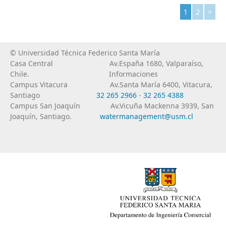
1
2
>
Page 1 of 2
© Universidad Técnica Federico Santa María
Casa Central
Av.España 1680, Valparaíso,
Chile.
Informaciones
Campus Vitacura
Av.Santa María 6400, Vitacura,
Santiago
32 265 2966
-
32 265 4388
Campus San Joaquín
Av.Vicuña Mackenna 3939, San
Joaquín, Santiago.
watermanagement@usm.cl