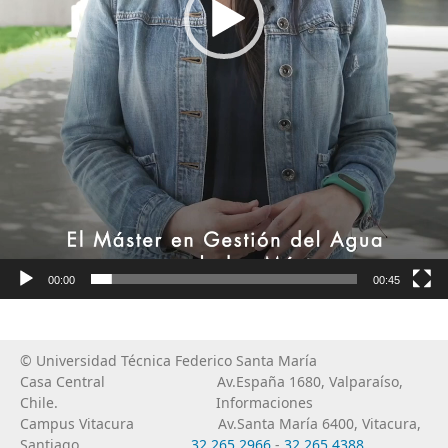
00:00
00:45
© Universidad Técnica Federico Santa María
Casa Central
Av.España 1680, Valparaíso,
Chile.
Informaciones
Campus Vitacura
Av.Santa María 6400, Vitacura,
Santiago
32 265 2966
-
32 265 4388