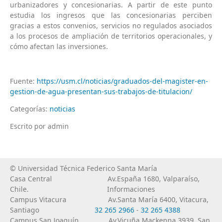
urbanizadores y concesionarias. A partir de este punto
estudia los ingresos que las concesionarias perciben
gracias a estos convenios, servicios no regulados asociados
a los procesos de ampliación de territorios operacionales, y
cómo afectan las inversiones.
Fuente:
https://usm.cl/noticias/graduados-del-magister-en-
gestion-de-agua-presentan-sus-trabajos-de-titulacion/
Categorías:
noticias
Escrito por admin
© Universidad Técnica Federico Santa María
Casa Central
Av.España 1680, Valparaíso,
Chile.
Informaciones
Campus Vitacura
Av.Santa María 6400, Vitacura,
Santiago
32 265 2966
-
32 265 4388
Campus San Joaquín
Av.Vicuña Mackenna 3939, San